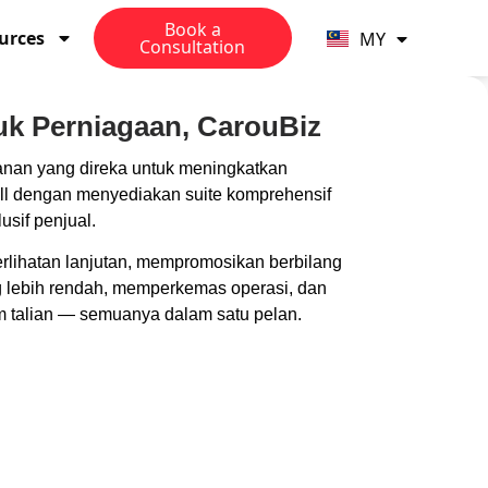
TW
Book a
urces
MY
PH
Consultation
uk Perniagaan, CarouBiz
anan yang direka untuk meningkatkan
ell dengan menyediakan suite komprehensif
usif penjual.
rlihatan lanjutan, mempromosikan berbilang
 lebih rendah, memperkemas operasi, dan
 talian — semuanya dalam satu pelan.