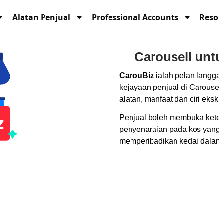
Alatan Penjual
Professional Accounts
Reso
Carousell unt
CarouBiz
ialah pelan langg
kejayaan penjual di Carous
alatan, manfaat dan ciri ekskl
Penjual boleh membuka kete
penyenaraian pada kos yang
memperibadikan kedai dalam