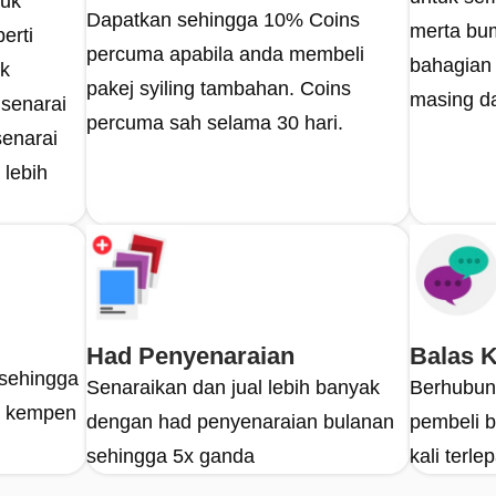
tuk
Dapatkan sehingga 10% Coins
merta bu
erti
percuma apabila anda membeli
bahagian 
uk
pakej syiling tambahan. Coins
masing da
 senarai
percuma sah selama 30 hari.
senarai
lebih
Had Penyenaraian
Balas 
sehingga
Senaraikan dan jual lebih banyak
Berhubun
da kempen
dengan had penyenaraian bulanan
pembeli b
sehingga 5x ganda
kali terl