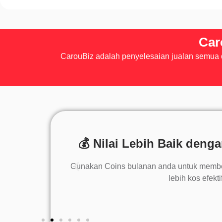
Car
CarouBiz adalah penyelesaian jualan semua da
ktop!
💰 Nilai Lebih Baik deng
% untuk pelan
Gunakan Coins bulanan anda untuk membel
lebih kos efektif