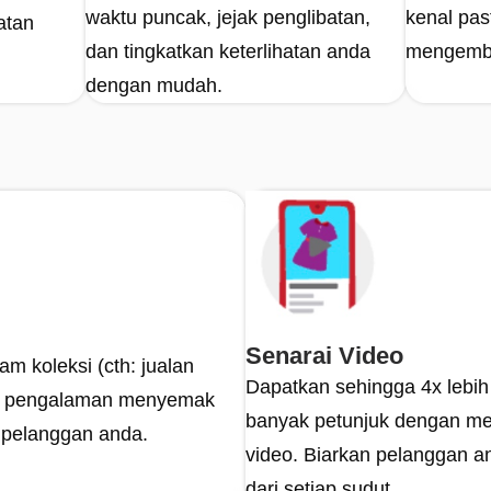
waktu puncak, jejak penglibatan,
kenal pas
atan
dan tingkatkan keterlihatan anda
mengemba
dengan mudah.
Senarai Video
m koleksi (cth: jualan
Dapatkan sehingga 4x lebih
an pengalaman menyemak
banyak petunjuk dengan m
 pelanggan anda.
video. Biarkan pelanggan a
dari setiap sudut.