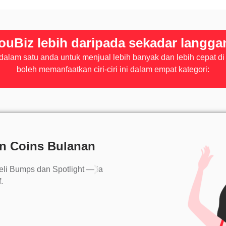
ouBiz lebih daripada sekadar langga
lam satu anda untuk menjual lebih banyak dan lebih cepat di 
boleh memanfaatkan ciri-ciri ini dalam empat kategori:
an Coins Bulanan
🏷️ Jimat Seh
i Bumps dan Spotlight — ia
Nikmati diskaun borong da
.