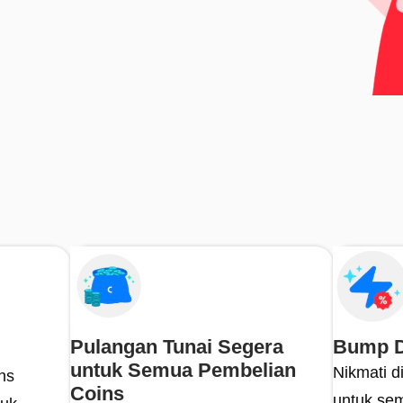
Alatan kecekapan
Alatan pemasaran
Pulangan Tunai Segera
Bump D
untuk Semua Pembelian
Nikmati 
ns
Coins
untuk sem