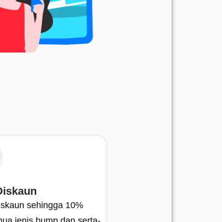
Alatan penyesuaian kedai
iskaun
diskaun sehingga 10%
ua jenis bump dan serta-