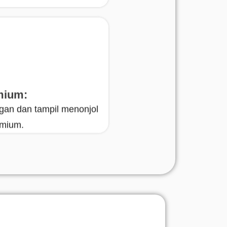
mium:
gan dan tampil menonjol
emium.