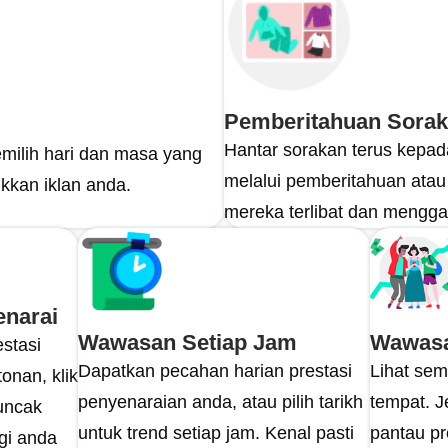
Pemberitahuan Sora
Hantar sorakan terus kepad
memilih hari dan masa yang
melalui pemberitahuan ata
kkan iklan anda.
mereka terlibat dan mengga
enarai
Wawasan Setiap Jam
Wawasa
stasi
Dapatkan pecahan harian prestasi
Lihat sem
tonan, klik
penyenaraian anda, atau pilih tarikh
tempat. 
uncak
untuk trend setiap jam. Kenal pasti
pantau pr
gi anda