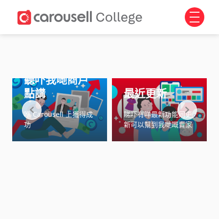
聽吓我哋商戶
點講
最近更新
喺 Carousell 上獲得成
睇吓有咩最新功能同更
功
新可以幫到我哋嘅賣家