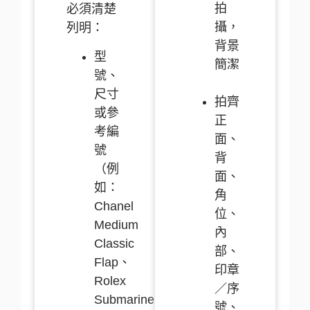
拍
必須清楚
攝，
列明：
背景
型
簡潔
號、
尺寸
拍齊
或參
正
考編
面、
號
背
（例
面、
如：
角
Chanel
位、
Medium
內
Classic
部、
Flap、
印章
Rolex
／序
Submariner
號、