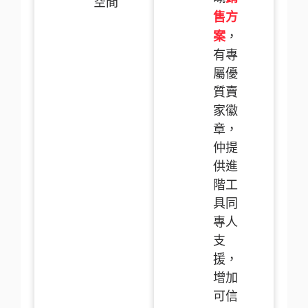
空間
售方
案
，
有專
屬優
質賣
家徽
章，
仲提
供進
階工
具同
專人
支
援，
增加
可信