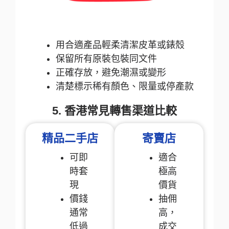
用合適產品輕柔清潔皮革或錶殼
保留所有原裝包裝同文件
正確存放，避免潮濕或變形
清楚標示稀有顏色、限量或停產款
5. 香港常見轉售渠道比較
精品二手店
寄賣店
可即
適合
時套
極高
現
價貨
價錢
抽佣
通常
高，
低過
成交