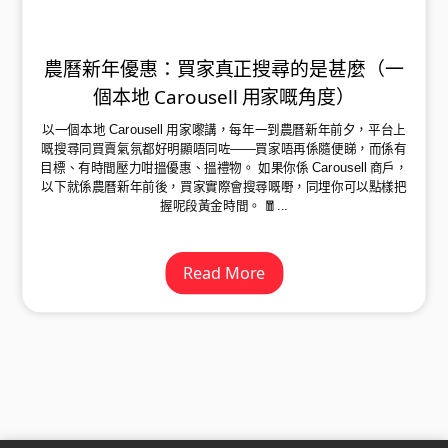
農曆新年優惠：買家真正搜尋的是甚麼（一
個本地 Carousell 用家嘅角度）
以一個本地 Carousell 用家嚟講，每年一到農曆新年前夕，平台上
嘅搜尋同買賣氣氛都好明顯唔同咗——買家唔再係隨便睇，而係有
目標、有時間壓力咁搵優惠、搵禮物。 如果你係 Carousell 商戶，
以下就係農曆新年前後，買家實際會搜尋嘅嘢，同埋你可以點樣把
握呢段黃金時間。 🧧...
Read More