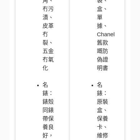
角、
袋、
冇污
盒、
漬、
單
皮革
據、
冇
Chanel
裂、
舊款
五金
嘅防
冇氧
偽證
化
明書
名
名
錶：
錶：
錶殼
原裝
同錶
盒、
帶保
保養
養良
卡、
好，
維修