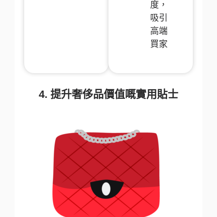
度，
吸引
高端
買家
4. 提升奢侈品價值嘅實用貼士