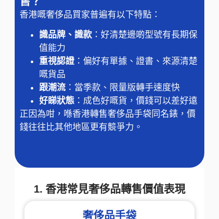
售？
香港嘅奢侈品買家普遍有以下特點：
識品牌、識款
：好清楚邊啲型號有長期保
值能力
重視認證
：偏好有單據、證書、來源清楚
嘅貨品
跟潮流
：當季款、限量版轉手速度快
好睇狀態
：成色好嘅貨，價錢可以差好遠
正因為咁，喺香港轉售奢侈品手袋同名錶，價
錢往往比其他地區更有競爭力。
1. 香港常見奢侈品轉售價值表現
奢侈品手袋