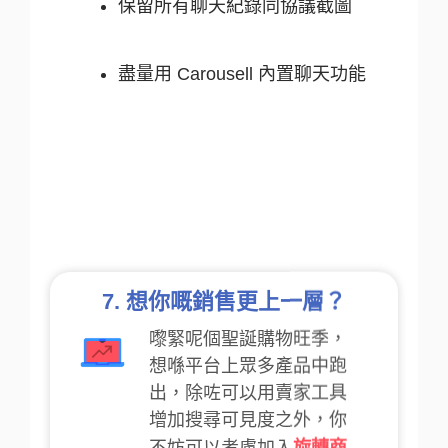
保留所有聊天紀錄同協議截圖
盡量用 Carousell 內置聊天功能
7. 想你嘅銷售更上一層？
嚟緊呢個聖誕購物旺季，
想喺平台上眾多產品中跑
出，除咗可以用賣家工具
增加搜尋可見度之外，你
旋轉商
不妨可以考慮加入
店商務版
，成為紫鑽商
戶。商務版包含旋轉金幣
支援你做廣告、購買刊登
配額等，而且回覆配額亦