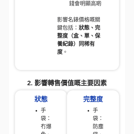
錢會明顯高啲
影響名錶價格嘅關
鍵包括：
狀態、完
整度（盒、單、保
養紀錄）同稀有
度
。
2. 影響轉售價值嘅主要因素
狀態
完整度
手
手
袋：
袋：
冇爆
防塵