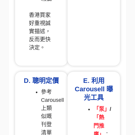
香港買家
好重視誠
實描述，
反而更快
決定。
D. 聰明定價
E. 利用
Carousell 曝
參考
光工具
Carousell
上類
「泵」
/
似嘅
「熱
刊登
門推
清單
廣」
：