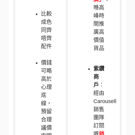
喺高
比較
峰時
成色
間推
同齊
廣高
唔齊
價值
配件
貨品
價錢
紫鑽
可略
商
高於
戶
：
心理
經由
底
Carousell
線，
銷售
預留
團隊
合理
訂閱
議價
銷
嘅