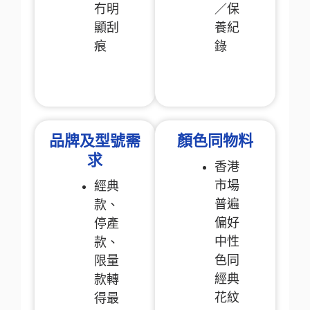
冇明
／保
顯刮
養紀
痕
錄
品牌及型號需
顏色同物料
求
香港
市場
經典
普遍
款、
偏好
停產
中性
款、
色同
限量
經典
款轉
花紋
得最