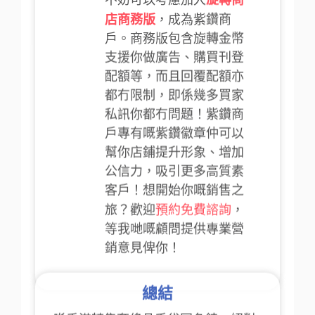
都冇限制，即係幾多買家
私訊你都冇問題！紫鑽商
戶專有嘅紫鑽徽章仲可以
幫你店鋪提升形象、增加
公信力，吸引更多高質素
客戶！想開始你嘅銷售之
預約免費諮詢
旅？歡迎
，
等我哋嘅顧問提供專業營
銷意見俾你！
總結
喺香港轉售奢侈品手袋同名錶，絕對
有潛力賣到理想價錢。本地買家需求
高、對正貨有信心，而 Carousell 提