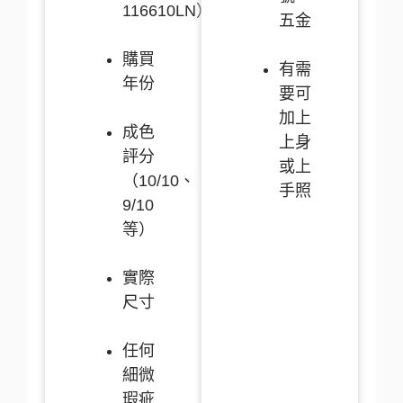
116610LN）
五金
購買
有需
年份
要可
加上
成色
上身
評分
或上
（10/10、
手照
9/10
等）
實際
尺寸
任何
細微
瑕疵