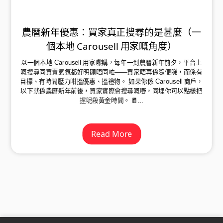
農曆新年優惠：買家真正搜尋的是甚麼（一
個本地 Carousell 用家嘅角度）
以一個本地 Carousell 用家嚟講，每年一到農曆新年前夕，平台上
嘅搜尋同買賣氣氛都好明顯唔同咗——買家唔再係隨便睇，而係有
目標、有時間壓力咁搵優惠、搵禮物。 如果你係 Carousell 商戶，
以下就係農曆新年前後，買家實際會搜尋嘅嘢，同埋你可以點樣把
握呢段黃金時間。 🧧...
Read More