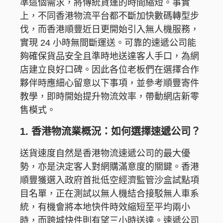
準這個需求，將傳統貨運的時間縮短。事實
上，不同香港物流平台都不斷加快數碼轉型步
伐，而香港順豐近日更開始引入無人機服務，
實現 24 小時無間斷運送。可靠的速遞公司能
夠確保貨品安全且準時地送達客人手口，為網
店建立良好口碑。因此各位老板們在選擇合作
夥伴時應細心留意以下事項，並參考順豐寄件
教學，即時開始提升物流效率，帶動網店新零
售模式。
1. 香港物流業概況：如何選擇速遞公司？
送貨速度自然是香港物流速遞公司的最大優
勢，亦是決定客人對網購滿意度的關鍵。香港
順豐獲選入政府首批低空經濟監管沙盒試點項
目名單，正在測試以無人機結合接駁無人車系
統，有機會將本地快件時效縮短至平均兩小
時，而跨城快件則有望三小時送達。速遞公司